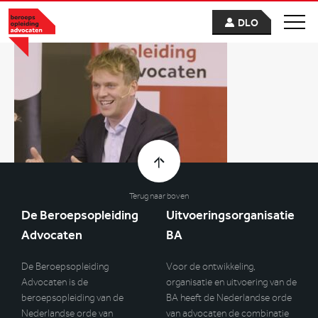
DLO
Terug naar boven
De Beroepsopleiding
Uitvoeringsorganisatie
Advocaten
BA
De Beroepsopleiding
Voor de ontwikkeling,
Advocaten is de
organisatie en uitvoering van de
beroepsopleiding van de
BA heeft de Nederlandse orde
Nederlandse orde van
van advocaten de combinatie