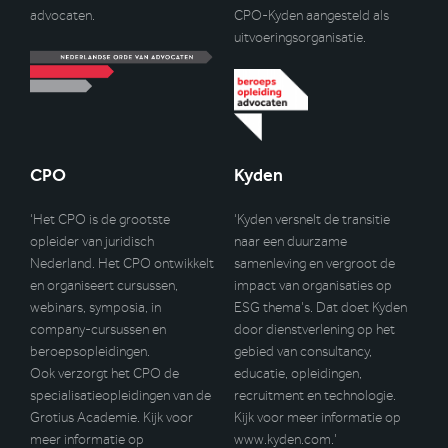
advocaten.
CPO-Kyden aangesteld als
uitvoeringsorganisatie.
CPO
Kyden
‘Het CPO is de grootste
‘Kyden versnelt de transitie
opleider van juridisch
naar een duurzame
Nederland. Het CPO ontwikkelt
samenleving en vergroot de
en organiseert cursussen,
impact van organisaties op
webinars, symposia, in
ESG thema’s. Dat doet Kyden
company-cursussen en
door dienstverlening op het
beroepsopleidingen.
gebied van consultancy,
Ook verzorgt het CPO de
educatie, opleidingen,
specialisatieopleidingen van de
recruitment en technologie.
Grotius Academie. Kijk voor
Kijk voor meer informatie op
meer informatie op
www.kyden.com
.’