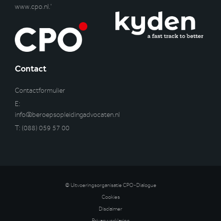
www.cpo.nl
.’
Contact
Contactformulier
E:
info@beroepsopleidingadvocaten.nl
T:
(088) 059 57 00
© Uitvoeringsorganisatie CPO-Dialogue
Cookies
Disclaimer
Privacyverklaring