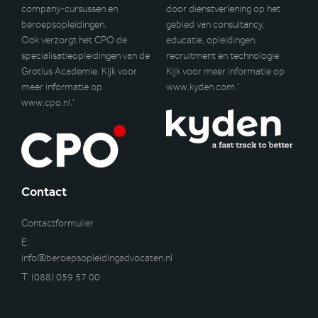
company-cursussen en
door dienstverlening op het
beroepsopleidingen.
gebied van consultancy,
Ook verzorgt het CPO de
educatie, opleidingen,
specialisatieopleidingen van de
recruitment en technologie.
Grotius Academie. Kijk voor
Kijk voor meer informatie op
meer informatie op
www.kyden.com
.’
www.cpo.nl
.’
Contact
Contactformulier
E:
info@beroepsopleidingadvocaten.nl
T:
(088) 059 57 00