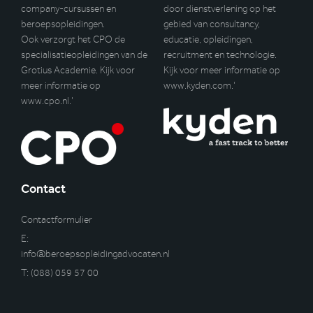
company-cursussen en
door dienstverlening op het
beroepsopleidingen.
gebied van consultancy,
Ook verzorgt het CPO de
educatie, opleidingen,
specialisatieopleidingen van de
recruitment en technologie.
Grotius Academie. Kijk voor
Kijk voor meer informatie op
meer informatie op
www.kyden.com
.’
www.cpo.nl
.’
Contact
Contactformulier
E:
info@beroepsopleidingadvocaten.nl
T:
(088) 059 57 00