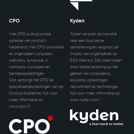
CPO
Kyden
‘Het CPO is de grootste
‘Kyden versnelt de transitie
opleider van juridisch
naar een duurzame
Nederland. Het CPO ontwikkelt
samenleving en vergroot de
en organiseert cursussen,
impact van organisaties op
webinars, symposia, in
ESG thema’s. Dat doet Kyden
company-cursussen en
door dienstverlening op het
beroepsopleidingen.
gebied van consultancy,
Ook verzorgt het CPO de
educatie, opleidingen,
specialisatieopleidingen van de
recruitment en technologie.
Grotius Academie. Kijk voor
Kijk voor meer informatie op
meer informatie op
www.kyden.com
.’
www.cpo.nl
.’