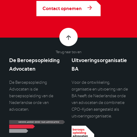
Contact opnemen
Terug naar boven
De Beroepsopleiding
Uitvoeringsorganisatie
Advocaten
BA
De Beroepsopleiding
Voor de ontwikkeling,
Advocaten is de
organisatie en uitvoering van de
beroepsopleiding van de
BA heeft de Nederlandse orde
Nederlandse orde van
van advocaten de combinatie
advocaten.
CPO-Kyden aangesteld als
uitvoeringsorganisatie.