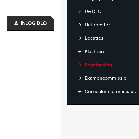
De DLO
INLOG DLO
Het rooster
Locaties
Klachten
Regelgeving
Examencommissie
Curriculumcommissies