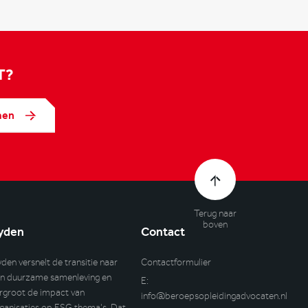
T?
men
Terug naar
boven
yden
Contact
yden versnelt de transitie naar
Contactformulier
n duurzame samenleving en
E:
rgroot de impact van
info@beroepsopleidingadvocaten.nl
ganisaties op ESG thema’s. Dat