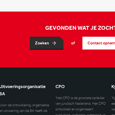
GEVONDEN WAT JE ZOCH
Zoeken
of
Contact opne
Uitvoeringsorganisatie
CPO
K
BA
‘Het CPO is de grootste opleider
‘K
van juridisch Nederland. Het CPO
ee
Voor de ontwikkeling, organisatie
ontwikkelt en organiseert
ve
en uitvoering van de BA heeft de
cursussen, webinars, symposia, in
or