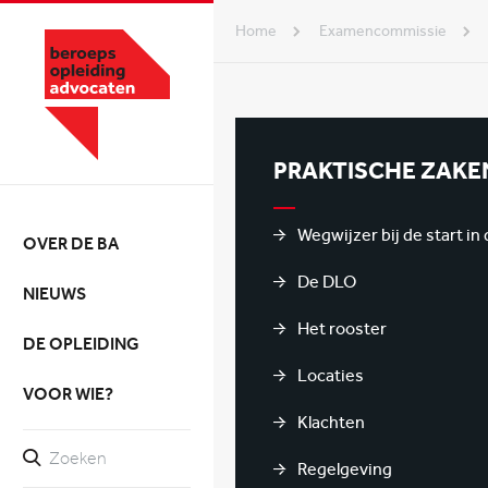
Home
examencommissie
PRAKTISCHE ZAKE
Wegwijzer bij de start in
OVER DE BA
De DLO
NIEUWS
Het rooster
DE OPLEIDING
Locaties
VOOR WIE?
Klachten
Regelgeving