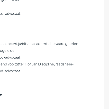
r gerechtshof
 oud-advocaat
ocaat, docent juridisch academische vaardigheden
begeleider
 oud-advocaat
gend voorzitter Hof van Discipline, raadsheer-
oud-advocaat
ge