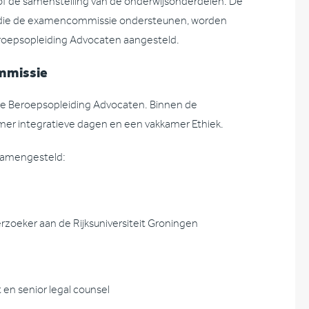
 of de samenstelling van de onderwijsonderdelen. De
ten die de examencommissie ondersteunen, worden
eroepsopleiding Advocaten aangesteld.
mmissie
 de Beroepsopleiding Advocaten. Binnen de
er integratieve dagen en een vakkamer Ethiek.
samengesteld:
rzoeker aan de Rijksuniversiteit Groningen
en senior legal counsel