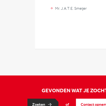
Mr. J.A.T.E. Smeijer
GEVONDEN WAT JE ZOCH
Zoeken
of
Contact opne