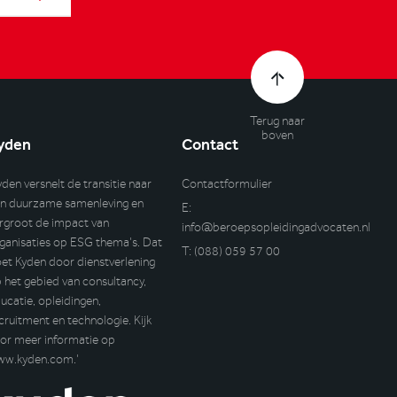
Terug naar
boven
yden
Contact
yden versnelt de transitie naar
Contactformulier
n duurzame samenleving en
E:
rgroot de impact van
info@beroepsopleidingadvocaten.nl
ganisaties op ESG thema’s. Dat
T:
(088) 059 57 00
et Kyden door dienstverlening
 het gebied van consultancy,
ucatie, opleidingen,
cruitment en technologie. Kijk
or meer informatie op
ww.kyden.com
.’