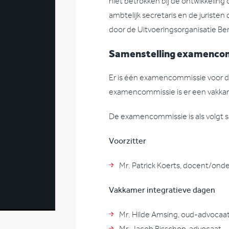
niet betrokken bij de ontwikkeling
ambtelijk secretaris en de juris
door de Uitvoeringsorganisatie B
Samenstelling examenco
Er is één examencommissie voor
examencommissie is er een vakkam
De examencommissie is als volgt 
Voorzitter
Mr. Patrick Koerts, docent/onde
Vakkamer integratieve dagen
Mr. Hilde Amsing, oud-advocaat 