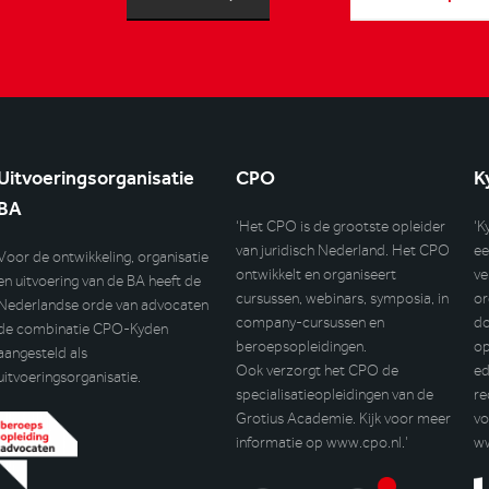
Uitvoeringsorganisatie
CPO
K
BA
‘Het CPO is de grootste opleider
‘K
van juridisch Nederland. Het CPO
ee
Voor de ontwikkeling, organisatie
ontwikkelt en organiseert
ve
en uitvoering van de BA heeft de
cursussen, webinars, symposia, in
or
Nederlandse orde van advocaten
company-cursussen en
do
de combinatie CPO-Kyden
beroepsopleidingen.
op
aangesteld als
Ook verzorgt het CPO de
ed
uitvoeringsorganisatie.
specialisatieopleidingen van de
re
Grotius Academie. Kijk voor meer
vo
informatie op
www.cpo.nl
.’
w