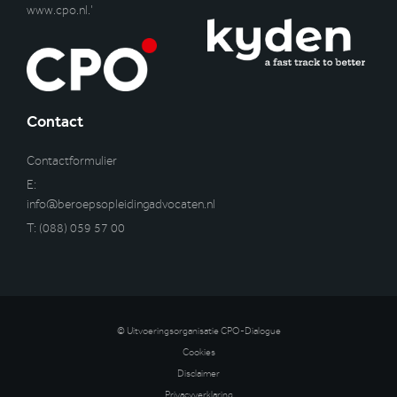
www.cpo.nl
.’
Contact
Contactformulier
E:
info@beroepsopleidingadvocaten.nl
T:
(088) 059 57 00
© Uitvoeringsorganisatie CPO-Dialogue
Cookies
Disclaimer
Privacyverklaring