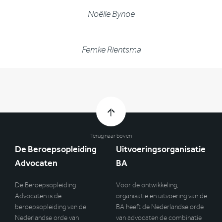
Noëlle Bynoe
Femke Rientsma
Terug naar boven
De Beroepsopleiding
Uitvoeringsorganisatie
Advocaten
BA
De Beroepsopleiding
Voor de ontwikkeling,
Advocaten is de
organisatie en uitvoering van de
beroepsopleiding van de
BA heeft de Nederlandse orde
Nederlandse orde van
van advocaten de combinatie