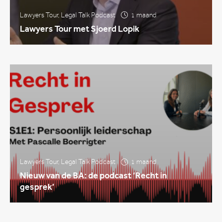
Lawyers Tour
,
Legal Talk Podcast
1 maand
Lawyers Tour met Sjoerd Lopik
Lawyers Tour
,
Legal Talk Podcast
1 maand
Nieuw van de BA: de podcast ‘Recht in
gesprek’