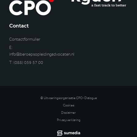
Contact
Contactformulier
E:
info@beroepsopleidingadvocaten.nl
T:
(088) 059 57 00
© Uitvoeringsorganisatie CPO-Dialogue
Cookies
Disclaimer
Privacyverklaring