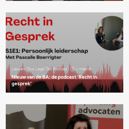
Lawyers Tour
,
Legal Talk Podcast
1 maand
Nieuw van de BA: de podcast ‘Recht in
gesprek’