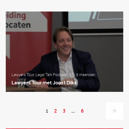
Lawyers Tour
,
Legal Talk Podcast
9 maanden
Lawyers Tour met Joost Diks
1
2
3
…
6