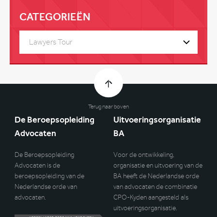
CATEGORIEËN
Lawyers Tour
Terug naar boven
De Beroepsopleiding
Uitvoeringsorganisatie
Advocaten
BA
De Beroepsopleiding
Voor de ontwikkeling,
Advocaten is de
organisatie en uitvoering van de
beroepsopleiding van de
BA heeft de Nederlandse orde
Nederlandse orde van
van advocaten de combinatie
advocaten.
CPO-Kyden aangesteld als
uitvoeringsorganisatie.