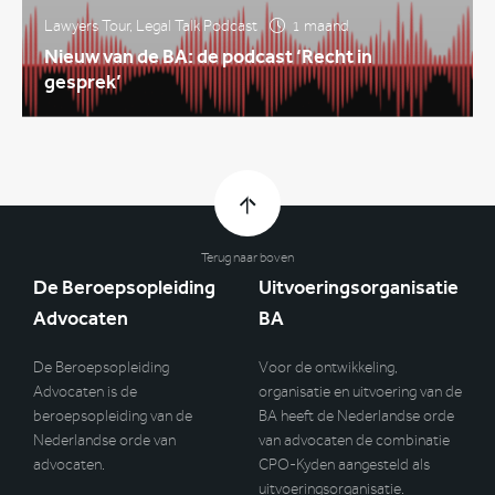
Lawyers Tour
,
Legal Talk Podcast
1 maand
Nieuw van de BA: de podcast ‘Recht in
gesprek’
Terug naar boven
De Beroepsopleiding
Uitvoeringsorganisatie
Advocaten
BA
De Beroepsopleiding
Voor de ontwikkeling,
Advocaten is de
organisatie en uitvoering van de
beroepsopleiding van de
BA heeft de Nederlandse orde
Nederlandse orde van
van advocaten de combinatie
advocaten.
CPO-Kyden aangesteld als
uitvoeringsorganisatie.