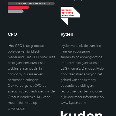
CPO
Kyden
‘Het CPO is de grootste
‘Kyden versnelt de transitie
opleider van juridisch
naar een duurzame
Nederland. Het CPO ontwikkelt
samenleving en vergroot de
en organiseert cursussen,
impact van organisaties op
webinars, symposia, in
ESG thema’s. Dat doet Kyden
company-cursussen en
door dienstverlening op het
beroepsopleidingen.
gebied van consultancy,
Ook verzorgt het CPO de
educatie, opleidingen,
specialisatieopleidingen van de
recruitment en technologie.
Grotius Academie. Kijk voor
Kijk voor meer informatie op
meer informatie op
www.kyden.com
.’
www.cpo.nl
.’