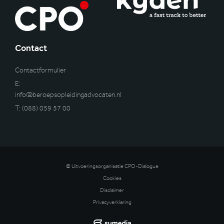
Contact
Contactformulier
E:
info@beroepsopleidingadvocaten.nl
T:
(088) 059 57 00
© Uitvoeringsorganisatie CPO-Dialogue
Cookies
Disclaimer
Privacyverklaring