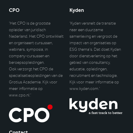
CPO
Kyden
‘Het CPO is de grootste
‘Kyden versnelt de transitie
opleider van juridisch
naar een duurzame
Nederland. Het CPO ontwikkelt
samenleving en vergroot de
en organiseert cursussen,
impact van organisaties op
webinars, symposia, in
ESG thema’s. Dat doet Kyden
company-cursussen en
door dienstverlening op het
beroepsopleidingen.
gebied van consultancy,
Ook verzorgt het CPO de
educatie, opleidingen,
specialisatieopleidingen van de
recruitment en technologie.
Grotius Academie. Kijk voor
Kijk voor meer informatie op
meer informatie op
www.kyden.com
.’
www.cpo.nl
.’
Contact