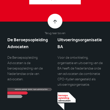
Terug naar boven
De Beroepsopleiding
Uitvoeringsorganisatie
Advocaten
BA
De Beroepsopleiding
Voor de ontwikkeling,
Advocaten is de
organisatie en uitvoering van de
beroepsopleiding van de
BA heeft de Nederlandse orde
Nederlandse orde van
van advocaten de combinatie
advocaten.
CPO-Kyden aangesteld als
uitvoeringsorganisatie.