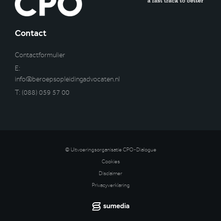
Contact
Contactformulier
E:
info@beroepsopleidingadvocaten.nl
T:
(088) 059 57 00
© Uitvoeringsorganisatie CPO-Dialogue
Cookies
Disclaimer
Privacyverklaring