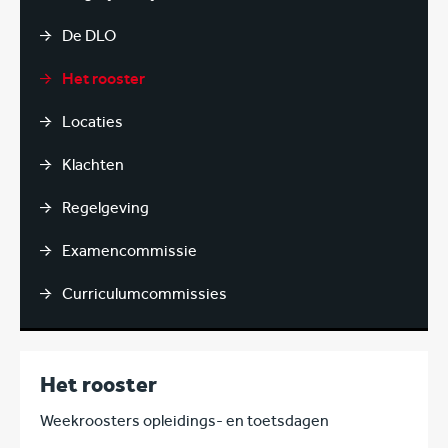
De DLO
Het rooster
Locaties
Klachten
Regelgeving
Examencommissie
Curriculumcommissies
Het rooster
Weekroosters opleidings- en toetsdagen