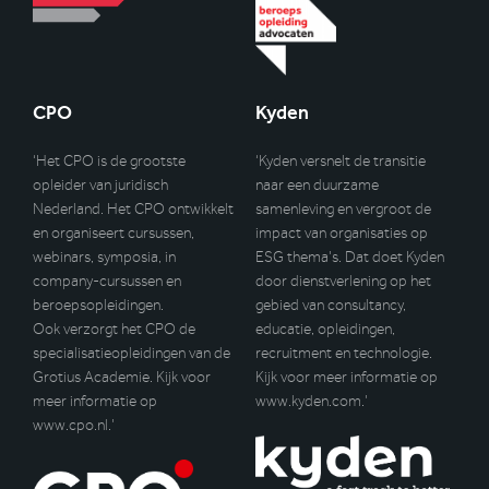
CPO
Kyden
‘Het CPO is de grootste
‘Kyden versnelt de transitie
opleider van juridisch
naar een duurzame
Nederland. Het CPO ontwikkelt
samenleving en vergroot de
en organiseert cursussen,
impact van organisaties op
webinars, symposia, in
ESG thema’s. Dat doet Kyden
company-cursussen en
door dienstverlening op het
beroepsopleidingen.
gebied van consultancy,
Ook verzorgt het CPO de
educatie, opleidingen,
specialisatieopleidingen van de
recruitment en technologie.
Grotius Academie. Kijk voor
Kijk voor meer informatie op
meer informatie op
www.kyden.com
.’
www.cpo.nl
.’