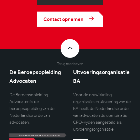
Contact opnemen
Terug naar boven
De Beroepsopleiding
Uitvoeringsorganisatie
Advocaten
BA
De Beroepsopleiding
Voor de ontwikkeling,
Advocaten is de
organisatie en uitvoering van de
beroepsopleiding van de
BA heeft de Nederlandse orde
Nederlandse orde van
van advocaten de combinatie
advocaten.
CPO-Kyden aangesteld als
uitvoeringsorganisatie.