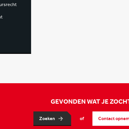
ursrecht
ht
GEVONDEN WAT JE ZOCH
Zoeken
of
Contact opne