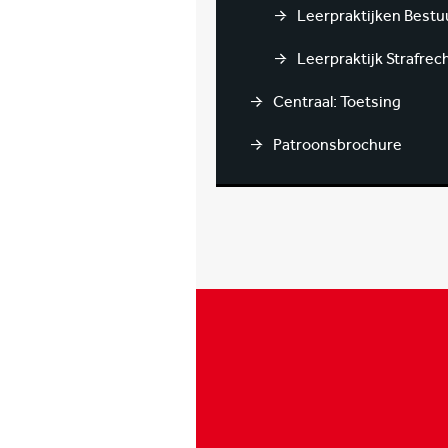
Leerpraktijken Bestu
Leerpraktijk Strafrec
Centraal: Toetsing
Patroonsbrochure