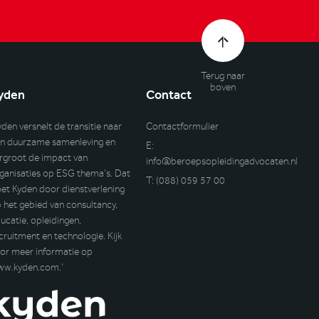
Terug naar
boven
yden
Contact
yden versnelt de transitie naar
Contactformulier
n duurzame samenleving en
E:
rgroot de impact van
info@beroepsopleidingadvocaten.nl
ganisaties op ESG thema’s. Dat
T:
(088) 059 57 00
et Kyden door dienstverlening
 het gebied van consultancy,
ucatie, opleidingen,
cruitment en technologie. Kijk
or meer informatie op
ww.kyden.com
.’