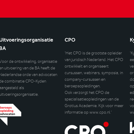
Uitvoeringsorganisatie
CPO
K
BA
‘Het CPO is de grootste opleider
‘K
van juridisch Nederland. Het CPO
ee
Voor de ontwikkeling, organisatie
ontwikkelt en organiseert
ve
en uitvoering van de BA heeft de
cursussen, webinars, symposia, in
or
Nederlandse orde van advocaten
company-cursussen en
do
de combinatie CPO-Kyden
beroepsopleidingen.
op
aangesteld als
Ook verzorgt het CPO de
ed
uitvoeringsorganisatie.
specialisatieopleidingen van de
re
Grotius Academie. Kijk voor meer
vo
informatie op
www.cpo.nl
.’
w