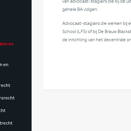
van advocaat-stagiairs die bij de 
gehele BA volgen.
Advocaat-stagiairs die werken bij 
School (LFS) of bij De Brauw Blac
de inrichting van het decentrale on
jken en
n en
recht
rsrecht
cht
trecht