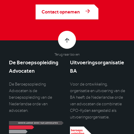
Contact opnemen
Terug naar boven
De Beroepsopleiding
Uitvoeringsorganisatie
Advocaten
BA
De Beroepsopleiding
Voor de ontwikkeling,
Advocaten is de
organisatie en uitvoering van de
beroepsopleiding van de
BA heeft de Nederlandse orde
Nederlandse orde van
van advocaten de combinatie
advocaten.
CPO-Kyden aangesteld als
uitvoeringsorganisatie.