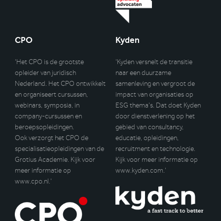
CPO
Kyden
‘Het CPO is de grootste
‘Kyden versnelt de transitie
opleider van juridisch
naar een duurzame
Nederland. Het CPO ontwikkelt
samenleving en vergroot de
en organiseert cursussen,
impact van organisaties op
webinars, symposia, in
ESG thema’s. Dat doet Kyden
company-cursussen en
door dienstverlening op het
beroepsopleidingen.
gebied van consultancy,
Ook verzorgt het CPO de
educatie, opleidingen,
specialisatieopleidingen van de
recruitment en technologie.
Grotius Academie. Kijk voor
Kijk voor meer informatie op
meer informatie op
www.kyden.com
.’
www.cpo.nl
.’