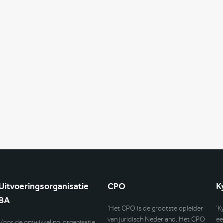
Uitvoeringsorganisatie
CPO
K
BA
‘Het CPO is de grootste opleider
‘K
van juridisch Nederland. Het CPO
ee
Voor de ontwikkeling, organisatie