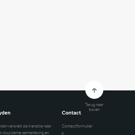
Terug naar
boven
yden
Contact
yden versnelt de transitie naar
Contactformulier
n duurzame samenleving en
E: