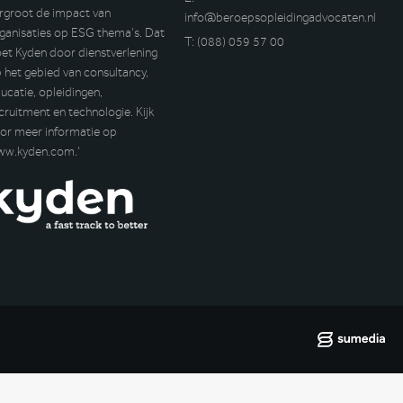
rgroot de impact van
info@beroepsopleidingadvocaten.nl
ganisaties op ESG thema’s. Dat
T:
(088) 059 57 00
et Kyden door dienstverlening
 het gebied van consultancy,
ucatie, opleidingen,
cruitment en technologie. Kijk
or meer informatie op
ww.kyden.com
.’