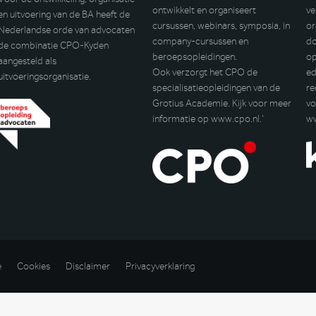
ontwikkelt en organiseert
ve
en uitvoering van de BA heeft de
cursussen, webinars, symposia, in
or
Nederlandse orde van advocaten
company-cursussen en
do
de combinatie CPO-Kyden
beroepsopleidingen.
op
aangesteld als
Ook verzorgt het CPO de
ed
uitvoeringsorganisatie.
specialisatieopleidingen van de
re
Grotius Academie. Kijk voor meer
vo
informatie op
www.cpo.nl
.’
w
e
Cookies
Disclaimer
Privacyverklaring