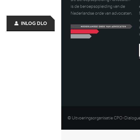
is de beroepsopleiding van de
Nederlandse orde van advocaten.
INLOG DLO
© Uitvoeringsorganisatie CPO-Dialogu