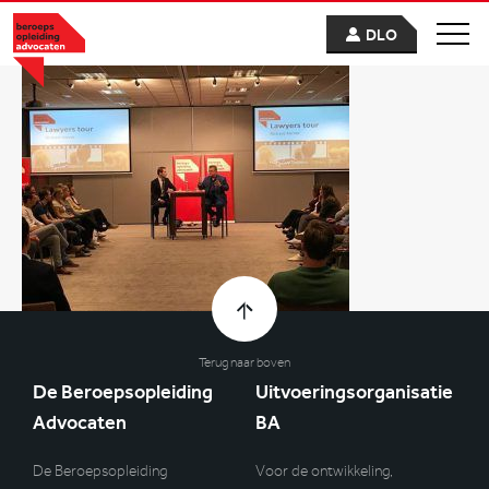
DLO
Terug naar boven
De Beroepsopleiding
Uitvoeringsorganisatie
Advocaten
BA
De Beroepsopleiding
Voor de ontwikkeling,