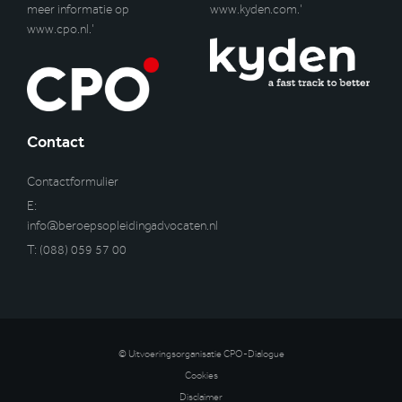
meer informatie op
www.kyden.com
.’
www.cpo.nl
.’
Contact
Contactformulier
E:
info@beroepsopleidingadvocaten.nl
T:
(088) 059 57 00
© Uitvoeringsorganisatie CPO-Dialogue
Cookies
Disclaimer