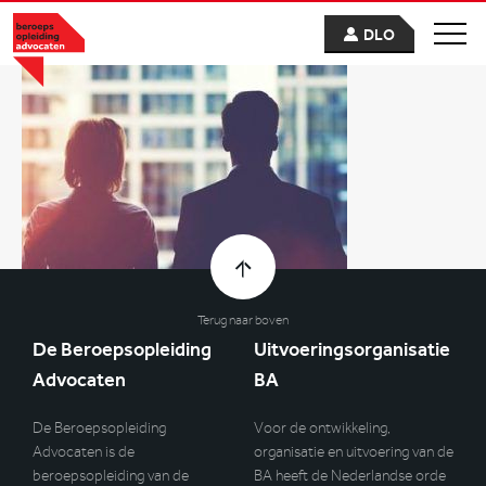
DLO
Terug naar boven
De Beroepsopleiding
Uitvoeringsorganisatie
Advocaten
BA
De Beroepsopleiding
Voor de ontwikkeling,
Advocaten is de
organisatie en uitvoering van de
beroepsopleiding van de
BA heeft de Nederlandse orde