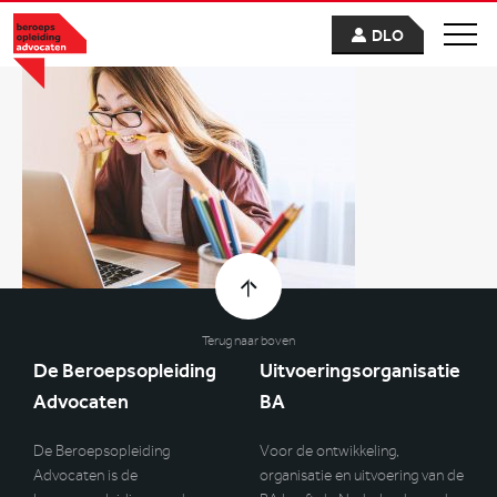
DLO
Terug naar boven
De Beroepsopleiding
Uitvoeringsorganisatie
Advocaten
BA
De Beroepsopleiding
Voor de ontwikkeling,
Advocaten is de
organisatie en uitvoering van de