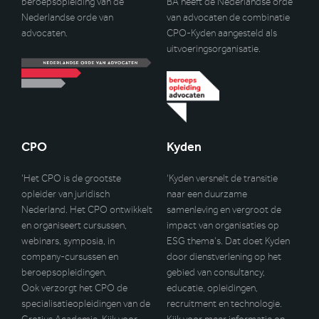
beroepsopleiding van de
BA heeft de Nederlandse orde
Nederlandse orde van
van advocaten de combinatie
advocaten.
CPO-Kyden aangesteld als
uitvoeringsorganisatie.
CPO
Kyden
‘Het CPO is de grootste
‘Kyden versnelt de transitie
opleider van juridisch
naar een duurzame
Nederland. Het CPO ontwikkelt
samenleving en vergroot de
en organiseert cursussen,
impact van organisaties op
webinars, symposia, in
ESG thema’s. Dat doet Kyden
company-cursussen en
door dienstverlening op het
beroepsopleidingen.
gebied van consultancy,
Ook verzorgt het CPO de
educatie, opleidingen,
specialisatieopleidingen van de
recruitment en technologie.