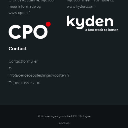
Grotius Academie. Kijk voor
Kijk voor meer informatie op
meer informatie op
www.kyden.com
.’
www.cpo.nl
.’
Contact
Contactformulier
E:
info@beroepsopleidingadvocaten.nl
T:
(088) 059 57 00
© Uitvoeringsorganisatie CPO-Dialogue
Cookies