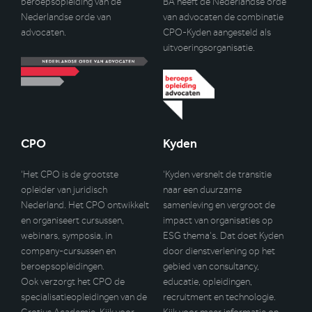
beroepsopleiding van de
BA heeft de Nederlandse orde
Nederlandse orde van
van advocaten de combinatie
advocaten.
CPO-Kyden aangesteld als
uitvoeringsorganisatie.
CPO
Kyden
‘Het CPO is de grootste
‘Kyden versnelt de transitie
opleider van juridisch
naar een duurzame
Nederland. Het CPO ontwikkelt
samenleving en vergroot de
en organiseert cursussen,
impact van organisaties op
webinars, symposia, in
ESG thema’s. Dat doet Kyden
company-cursussen en
door dienstverlening op het
beroepsopleidingen.
gebied van consultancy,
Ook verzorgt het CPO de
educatie, opleidingen,
specialisatieopleidingen van de
recruitment en technologie.