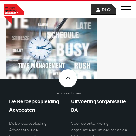
DLO
Terug naar boven
De Beroepsopleiding
Uitvoeringsorganisatie
Advocaten
BA
De Beroepsopleiding
Voor de ontwikkeling,
Advocaten is de
organisatie en uitvoering van de