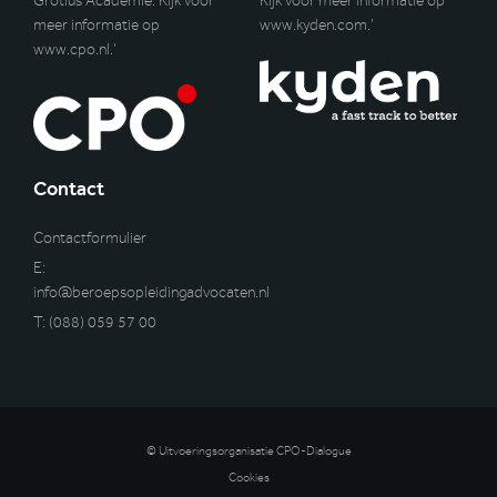
Grotius Academie. Kijk voor
Kijk voor meer informatie op
meer informatie op
www.kyden.com
.’
www.cpo.nl
.’
Contact
Contactformulier
E:
info@beroepsopleidingadvocaten.nl
T:
(088) 059 57 00
© Uitvoeringsorganisatie CPO-Dialogue
Cookies