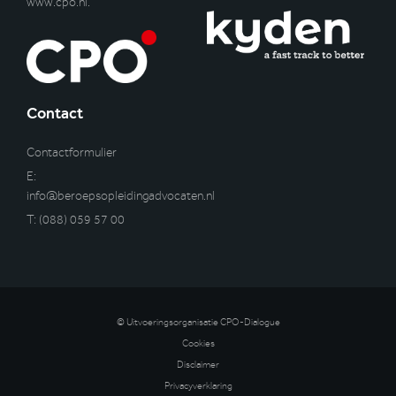
www.cpo.nl
.’
Contact
Contactformulier
E:
info@beroepsopleidingadvocaten.nl
T:
(088) 059 57 00
© Uitvoeringsorganisatie CPO-Dialogue
Cookies
Disclaimer
Privacyverklaring