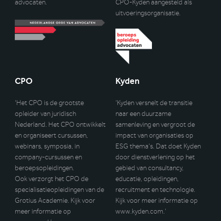
advocaten.
CPO-Kyden aangesteld als
uitvoeringsorganisatie.
CPO
Kyden
‘Het CPO is de grootste
‘Kyden versnelt de transitie
opleider van juridisch
naar een duurzame
Nederland. Het CPO ontwikkelt
samenleving en vergroot de
en organiseert cursussen,
impact van organisaties op
webinars, symposia, in
ESG thema’s. Dat doet Kyden
company-cursussen en
door dienstverlening op het
beroepsopleidingen.
gebied van consultancy,
Ook verzorgt het CPO de
educatie, opleidingen,
specialisatieopleidingen van de
recruitment en technologie.
Grotius Academie. Kijk voor
Kijk voor meer informatie op
meer informatie op
www.kyden.com
.’