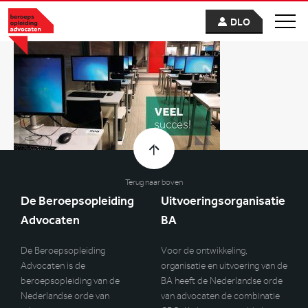
DLO
Terug naar boven
De Beroepsopleiding
Uitvoeringsorganisatie
Advocaten
BA
De Beroepsopleiding
Voor de ontwikkeling,
Advocaten is de
organisatie en uitvoering van de
beroepsopleiding van de
BA heeft de Nederlandse orde
Nederlandse orde van
van advocaten de combinatie