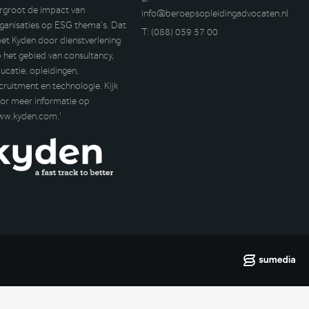
rgroot de impact van
info@beroepsopleidingadvocaten.nl
ganisaties op ESG thema’s. Dat
T:
(088) 059 57 00
et Kyden door dienstverlening
 het gebied van consultancy,
ucatie, opleidingen,
cruitment en technologie. Kijk
or meer informatie op
ww.kyden.com
.’