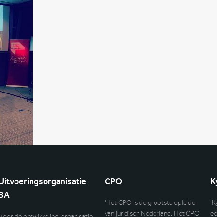
Uitvoeringsorganisatie
CPO
K
BA
‘Het CPO is de grootste opleider
‘K
van juridisch Nederland. Het CPO
ee
Voor de ontwikkeling, organisatie