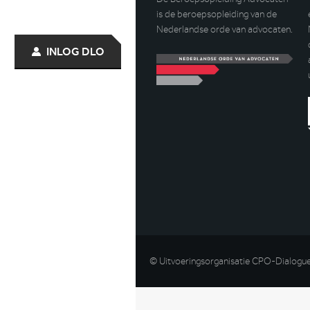
is de beroepsopleiding van de
Nederlandse orde van advocaten.
INLOG DLO
© Uitvoeringsorganisatie CPO-Dialogu