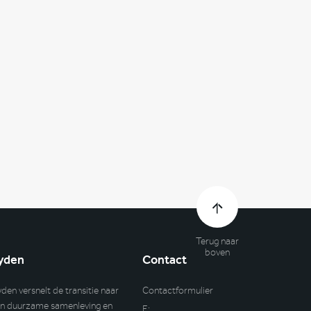
Terug naar
boven
yden
Contact
yden versnelt de transitie naar
Contactformulier
n duurzame samenleving en
E: