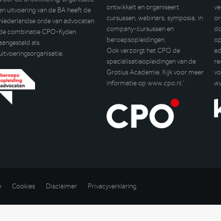
ontwikkelt en organiseert
ve
en uitvoering van de BA heeft de
cursussen, webinars, symposia, in
or
Nederlandse orde van advocaten
company-cursussen en
do
de combinatie CPO-Kyden
beroepsopleidingen.
op
aangesteld als
Ook verzorgt het CPO de
ed
uitvoeringsorganisatie.
specialisatieopleidingen van de
re
Grotius Academie. Kijk voor meer
vo
informatie op
www.cpo.nl
.’
w
e
Cookies
Disclaimer
Privacyverklaring