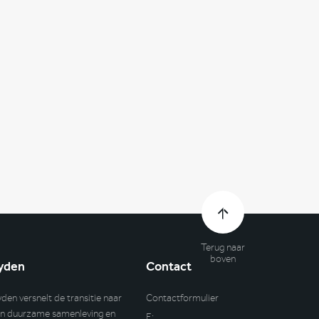
Terug naar
boven
yden
Contact
yden versnelt de transitie naar
Contactformulier
n duurzame samenleving en
E: