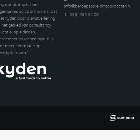
rgroot de impact van
info@beroepsopleidingadvocaten.nl
ganisaties op ESG thema’s. Dat
T:
(088) 059 57 00
et Kyden door dienstverlening
 het gebied van consultancy,
ucatie, opleidingen,
cruitment en technologie. Kijk
or meer informatie op
ww.kyden.com
.’