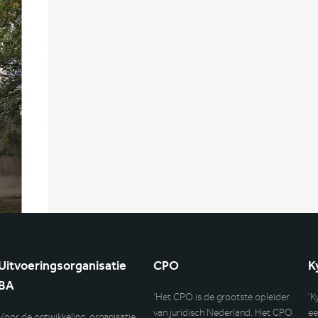
Uitvoeringsorganisatie
CPO
K
BA
‘Het CPO is de grootste opleider
‘K
van juridisch Nederland. Het CPO
ee
Voor de ontwikkeling, organisatie