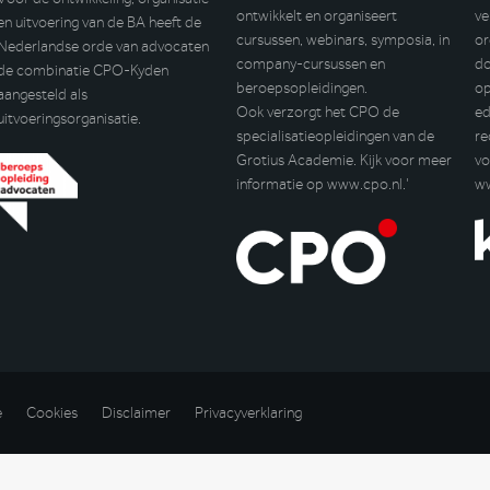
ontwikkelt en organiseert
ve
en uitvoering van de BA heeft de
cursussen, webinars, symposia, in
or
Nederlandse orde van advocaten
company-cursussen en
do
de combinatie CPO-Kyden
beroepsopleidingen.
op
aangesteld als
Ook verzorgt het CPO de
ed
uitvoeringsorganisatie.
specialisatieopleidingen van de
re
Grotius Academie. Kijk voor meer
vo
informatie op
www.cpo.nl
.’
w
e
Cookies
Disclaimer
Privacyverklaring