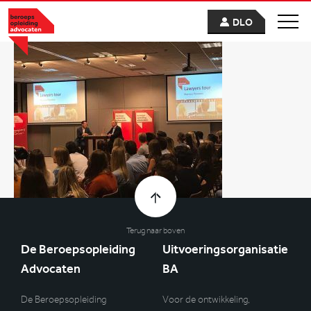
DLO
Terug naar boven
De Beroepsopleiding
Uitvoeringsorganisatie
Advocaten
BA
De Beroepsopleiding
Voor de ontwikkeling,