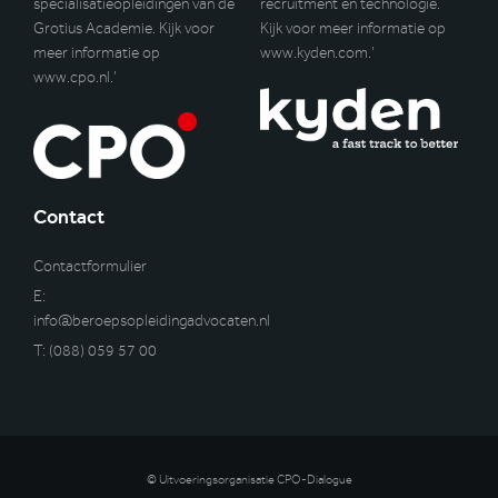
specialisatieopleidingen van de
recruitment en technologie.
Grotius Academie. Kijk voor
Kijk voor meer informatie op
meer informatie op
www.kyden.com
.’
www.cpo.nl
.’
Contact
Contactformulier
E:
info@beroepsopleidingadvocaten.nl
T:
(088) 059 57 00
© Uitvoeringsorganisatie CPO-Dialogue