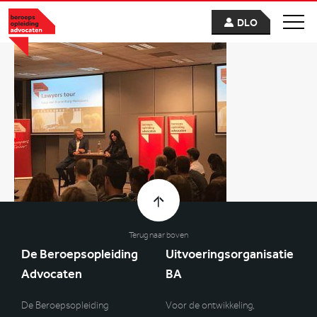
DLO
Terug naar boven
De Beroepsopleiding
Uitvoeringsorganisatie
Advocaten
BA
De Beroepsopleiding
Voor de ontwikkeling,