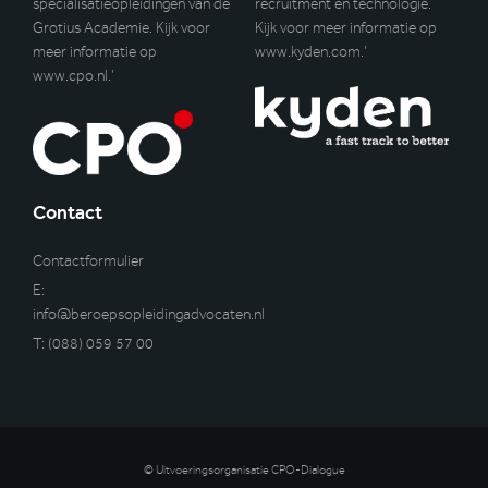
specialisatieopleidingen van de
recruitment en technologie.
Grotius Academie. Kijk voor
Kijk voor meer informatie op
meer informatie op
www.kyden.com
.’
www.cpo.nl
.’
Contact
Contactformulier
E:
info@beroepsopleidingadvocaten.nl
T:
(088) 059 57 00
© Uitvoeringsorganisatie CPO-Dialogue