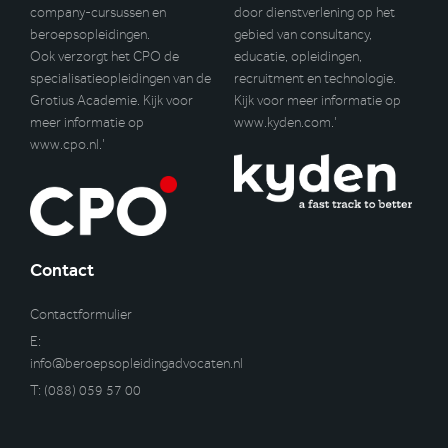
company-cursussen en
door dienstverlening op het
beroepsopleidingen.
gebied van consultancy,
Ook verzorgt het CPO de
educatie, opleidingen,
specialisatieopleidingen van de
recruitment en technologie.
Grotius Academie. Kijk voor
Kijk voor meer informatie op
meer informatie op
www.kyden.com
.’
www.cpo.nl
.’
Contact
Contactformulier
E:
info@beroepsopleidingadvocaten.nl
T:
(088) 059 57 00