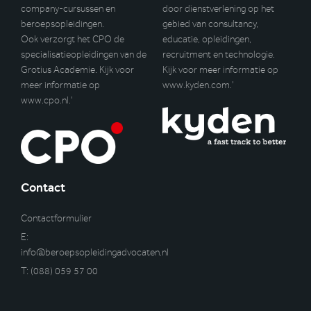
company-cursussen en
door dienstverlening op het
beroepsopleidingen.
gebied van consultancy,
Ook verzorgt het CPO de
educatie, opleidingen,
specialisatieopleidingen van de
recruitment en technologie.
Grotius Academie. Kijk voor
Kijk voor meer informatie op
meer informatie op
www.kyden.com
.’
www.cpo.nl
.’
Contact
Contactformulier
E:
info@beroepsopleidingadvocaten.nl
T:
(088) 059 57 00