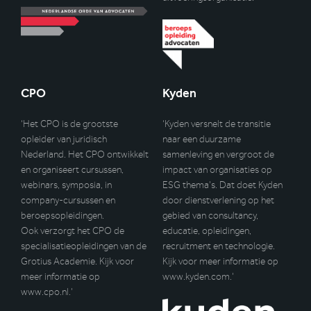
CPO
Kyden
‘Het CPO is de grootste
‘Kyden versnelt de transitie
opleider van juridisch
naar een duurzame
Nederland. Het CPO ontwikkelt
samenleving en vergroot de
en organiseert cursussen,
impact van organisaties op
webinars, symposia, in
ESG thema’s. Dat doet Kyden
company-cursussen en
door dienstverlening op het
beroepsopleidingen.
gebied van consultancy,
Ook verzorgt het CPO de
educatie, opleidingen,
specialisatieopleidingen van de
recruitment en technologie.
Grotius Academie. Kijk voor
Kijk voor meer informatie op
meer informatie op
www.kyden.com
.’
www.cpo.nl
.’