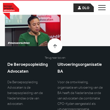
DLO
Terug naar boven
De Beroepsopleiding
Uitvoeringsorganisatie
Advocaten
BA
De Beroepsopleiding
Voor de ontwikkeling,
Advocaten is de
organisatie en uitvoering van de
beroepsopleiding van de
BA heeft de Nederlandse orde
Nederlandse orde van
van advocaten de combinatie
advocaten.
CPO-Kyden aangesteld als
uitvoeringsorganisatie.