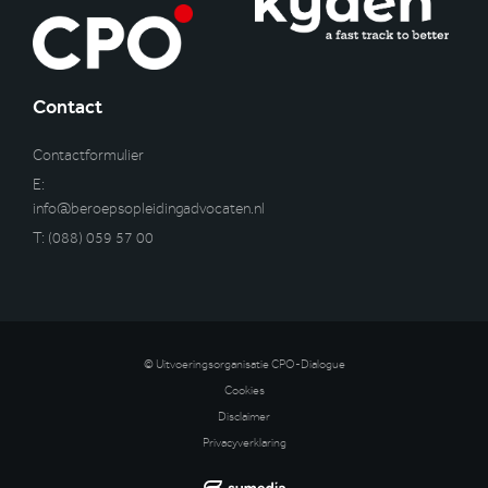
Contact
Contactformulier
E:
info@beroepsopleidingadvocaten.nl
T:
(088) 059 57 00
© Uitvoeringsorganisatie CPO-Dialogue
Cookies
Disclaimer
Privacyverklaring