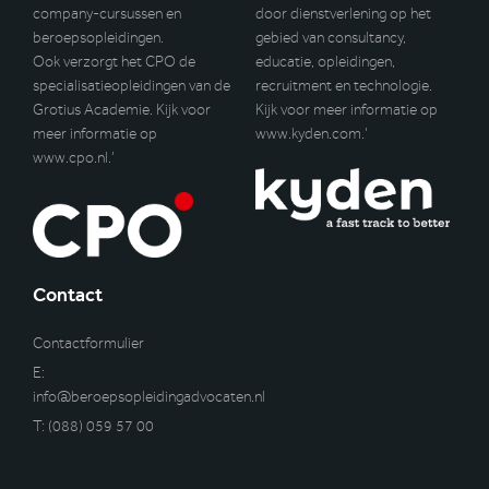
company-cursussen en
door dienstverlening op het
beroepsopleidingen.
gebied van consultancy,
Ook verzorgt het CPO de
educatie, opleidingen,
specialisatieopleidingen van de
recruitment en technologie.
Grotius Academie. Kijk voor
Kijk voor meer informatie op
meer informatie op
www.kyden.com
.’
www.cpo.nl
.’
Contact
Contactformulier
E:
info@beroepsopleidingadvocaten.nl
T:
(088) 059 57 00