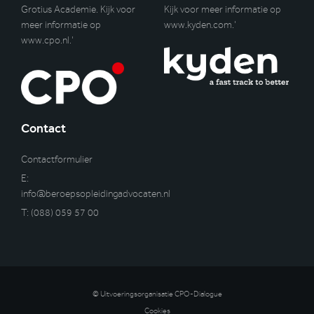
Grotius Academie. Kijk voor
Kijk voor meer informatie op
meer informatie op
www.kyden.com
.’
www.cpo.nl
.’
Contact
Contactformulier
E:
info@beroepsopleidingadvocaten.nl
T:
(088) 059 57 00
© Uitvoeringsorganisatie CPO-Dialogue
Cookies