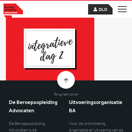
DLO
Terug naar boven
De Beroepsopleiding
Uitvoeringsorganisatie
Advocaten
BA
De Beroepsopleiding
Voor de ontwikkeling,
Advocaten is de
organisatie en uitvoering van de