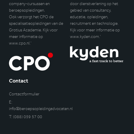
company-cursussen en
door dienstverlening op het
beroepsopleidingen.
gebied van consultancy,
Ook verzorgt het CPO de
educatie, opleidingen,
specialisatieopleidingen van de
recruitment en technologie.
Grotius Academie. Kijk voor
Kijk voor meer informatie op
meer informatie op
www.kyden.com
.’
www.cpo.nl
.’
Contact
Contactformulier
E:
info@beroepsopleidingadvocaten.nl
T:
(088) 059 57 00