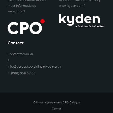
Grotius Academie. Kijk voor
Kijk voor meer informatie op
meer informatie op
www.kyden.com
.’
www.cpo.nl
.’
Contact
Contactformulier
E:
info@beroepsopleidingadvocaten.nl
T:
(088) 059 57 00
© Uitvoeringsorganisatie CPO-Dialogue
Cookies