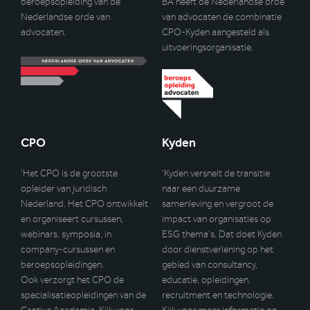
beroepsopleiding van de
BA heeft de Nederlandse orde
Nederlandse orde van
van advocaten de combinatie
advocaten.
CPO-Kyden aangesteld als
uitvoeringsorganisatie.
CPO
Kyden
‘Het CPO is de grootste
‘Kyden versnelt de transitie
opleider van juridisch
naar een duurzame
Nederland. Het CPO ontwikkelt
samenleving en vergroot de
en organiseert cursussen,
impact van organisaties op
webinars, symposia, in
ESG thema’s. Dat doet Kyden
company-cursussen en
door dienstverlening op het
beroepsopleidingen.
gebied van consultancy,
Ook verzorgt het CPO de
educatie, opleidingen,
specialisatieopleidingen van de
recruitment en technologie.