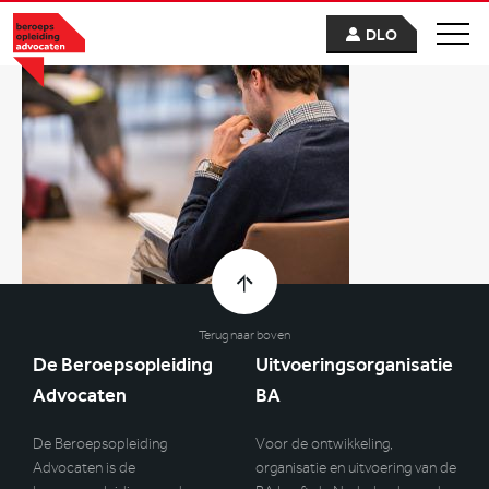
DLO
Terug naar boven
De Beroepsopleiding
Uitvoeringsorganisatie
Advocaten
BA
De Beroepsopleiding
Voor de ontwikkeling,
Advocaten is de
organisatie en uitvoering van de