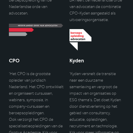
beroepsopleiding van de
BA heeft de Nederlandse orde
Nederlandse orde van
van advocaten de combinatie
advocaten.
CPO-Kyden aangesteld als
uitvoeringsorganisatie.
CPO
Kyden
‘Het CPO is de grootste
‘Kyden versnelt de transitie
opleider van juridisch
naar een duurzame
Nederland. Het CPO ontwikkelt
samenleving en vergroot de
en organiseert cursussen,
impact van organisaties op
webinars, symposia, in
ESG thema’s. Dat doet Kyden
company-cursussen en
door dienstverlening op het
beroepsopleidingen.
gebied van consultancy,
Ook verzorgt het CPO de
educatie, opleidingen,
specialisatieopleidingen van de
recruitment en technologie.
Grotius Academie. Kijk voor
Kijk voor meer informatie op