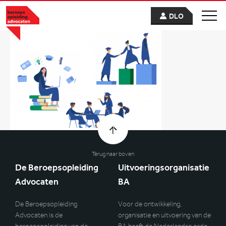
DLO
Terug naar boven
De Beroepsopleiding
Uitvoeringsorganisatie
Advocaten
BA
De Beroepsopleiding
Voor de ontwikkeling,
Advocaten is de
organisatie en uitvoering van de