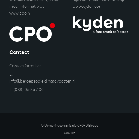
meer informatie op
www.kyden.com
.’
www.cpo.nl
.’
Contact
Contactformulier
E:
info@beroepsopleidingadvocaten.nl
T:
(088) 059 57 00
© Uitvoeringsorganisatie CPO-Dialogue
Cookies