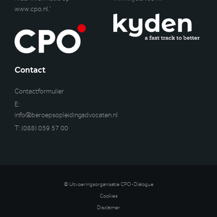
www.cpo.nl
.’
Contact
Contactformulier
E:
info@beroepsopleidingadvocaten.nl
T:
(088) 059 57 00
© Uitvoeringsorganisatie CPO-Dialogue
Cookies
Disclaimer