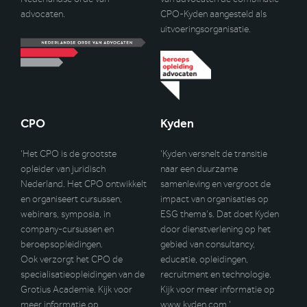
advocaten.
CPO-Kyden aangesteld als
uitvoeringsorganisatie.
CPO
Kyden
‘Het CPO is de grootste
‘Kyden versnelt de transitie
opleider van juridisch
naar een duurzame
Nederland. Het CPO ontwikkelt
samenleving en vergroot de
en organiseert cursussen,
impact van organisaties op
webinars, symposia, in
ESG thema’s. Dat doet Kyden
company-cursussen en
door dienstverlening op het
beroepsopleidingen.
gebied van consultancy,
Ook verzorgt het CPO de
educatie, opleidingen,
specialisatieopleidingen van de
recruitment en technologie.
Grotius Academie. Kijk voor
Kijk voor meer informatie op
meer informatie op
www.kyden.com
.’