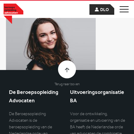
DLO
Terug naar boven
De Beroepsopleiding
Uitvoeringsorganisatie
Advocaten
BA
De Beroepsopleiding
Voor de ontwikkeling,
Advocaten is de
organisatie en uitvoering van de
beroepsopleiding van de
BA heeft de Nederlandse orde
Nederlandse orde van
van advocaten de combinatie