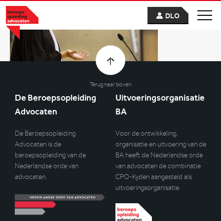
DLO
Terug naar boven
De Beroepsopleiding
Uitvoeringsorganisatie
Advocaten
BA
De Beroepsopleiding
Voor de ontwikkeling,
Advocaten is de
organisatie en uitvoering van de
beroepsopleiding van de
BA heeft de Nederlandse orde
Nederlandse orde van
van advocaten de combinatie
advocaten.
CPO-Kyden aangesteld als
uitvoeringsorganisatie.