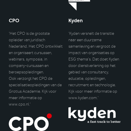
CPO
Kyden
‘Het CPO is de grootste
‘Kyden versnelt de transitie
opleider van juridisch
naar een duurzame
Nederland. Het CPO ontwikkelt
samenleving en vergroot de
en organiseert cursussen,
impact van organisaties op
webinars, symposia, in
ESG thema’s. Dat doet Kyden
company-cursussen en
door dienstverlening op het
beroepsopleidingen.
gebied van consultancy,
Ook verzorgt het CPO de
educatie, opleidingen,
specialisatieopleidingen van de
recruitment en technologie.
Grotius Academie. Kijk voor
Kijk voor meer informatie op
meer informatie op
www.kyden.com
.’
www.cpo.nl
.’