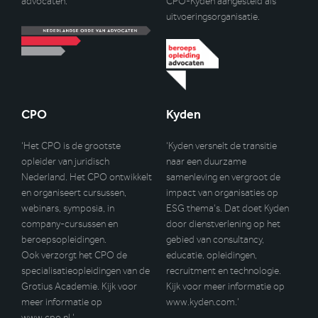
advocaten.
CPO-Kyden aangesteld als
uitvoeringsorganisatie.
CPO
Kyden
‘Het CPO is de grootste
‘Kyden versnelt de transitie
opleider van juridisch
naar een duurzame
Nederland. Het CPO ontwikkelt
samenleving en vergroot de
en organiseert cursussen,
impact van organisaties op
webinars, symposia, in
ESG thema’s. Dat doet Kyden
company-cursussen en
door dienstverlening op het
beroepsopleidingen.
gebied van consultancy,
Ook verzorgt het CPO de
educatie, opleidingen,
specialisatieopleidingen van de
recruitment en technologie.
Grotius Academie. Kijk voor
Kijk voor meer informatie op
meer informatie op
www.kyden.com
.’
www.cpo.nl
.’