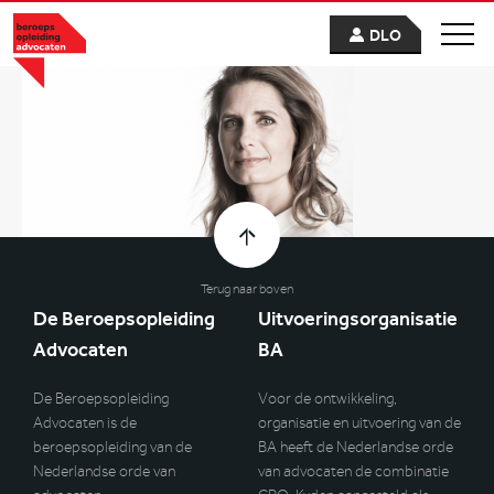
DLO
Terug naar boven
De Beroepsopleiding
Uitvoeringsorganisatie
Advocaten
BA
De Beroepsopleiding
Voor de ontwikkeling,
Advocaten is de
organisatie en uitvoering van de
beroepsopleiding van de
BA heeft de Nederlandse orde
Nederlandse orde van
van advocaten de combinatie