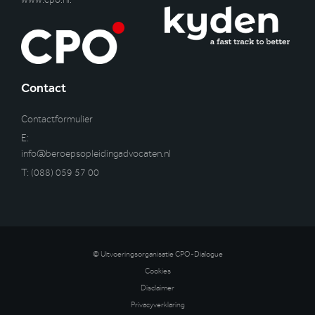
Contact
Contactformulier
E:
info@beroepsopleidingadvocaten.nl
T:
(088) 059 57 00
© Uitvoeringsorganisatie CPO-Dialogue
Cookies
Disclaimer
Privacyverklaring