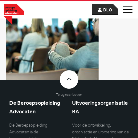
DLO
Terug naar boven
De Beroepsopleiding
Uitvoeringsorganisatie
Advocaten
BA
De Beroepsopleiding
Voor de ontwikkeling,
Advocaten is de
organisatie en uitvoering van de