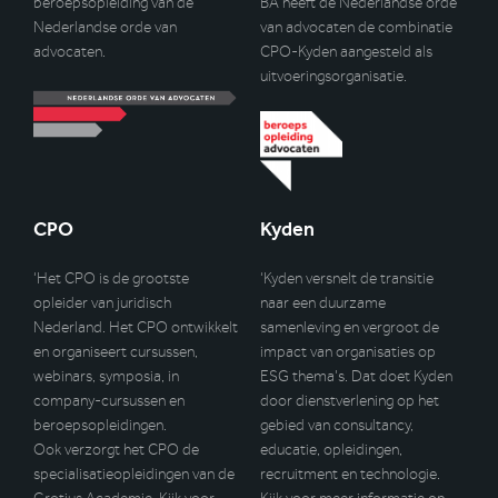
beroepsopleiding van de
BA heeft de Nederlandse orde
Nederlandse orde van
van advocaten de combinatie
advocaten.
CPO-Kyden aangesteld als
uitvoeringsorganisatie.
CPO
Kyden
‘Het CPO is de grootste
‘Kyden versnelt de transitie
opleider van juridisch
naar een duurzame
Nederland. Het CPO ontwikkelt
samenleving en vergroot de
en organiseert cursussen,
impact van organisaties op
webinars, symposia, in
ESG thema’s. Dat doet Kyden
company-cursussen en
door dienstverlening op het
beroepsopleidingen.
gebied van consultancy,
Ook verzorgt het CPO de
educatie, opleidingen,
specialisatieopleidingen van de
recruitment en technologie.