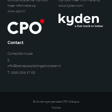
Grotius Academie. Kijk voor
Kijk voor meer informatie op
meer informatie op
www.kyden.com
.’
www.cpo.nl
.’
Contact
Contactformulier
E:
info@beroepsopleidingadvocaten.nl
T:
(088) 059 57 00
© Uitvoeringsorganisatie CPO-Dialogue
Cookies