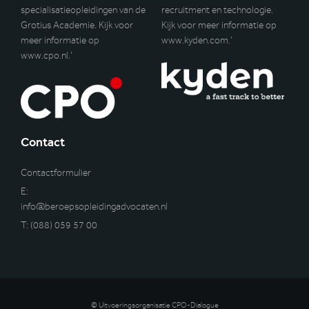
specialisatieopleidingen van de
recruitment en technologie.
Grotius Academie. Kijk voor
Kijk voor meer informatie op
meer informatie op
www.kyden.com
.’
www.cpo.nl
.’
Contact
Contactformulier
E:
info@beroepsopleidingadvocaten.nl
T:
(088) 059 57 00
© Uitvoeringsorganisatie CPO-Dialogue