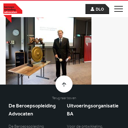
DLO
Terug naar boven
De Beroepsopleiding
Uitvoeringsorganisatie
Advocaten
BA
De Beroepsopleiding
Voor de ontwikkeling,