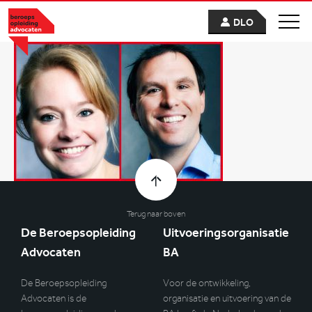
DLO
Terug naar boven
De Beroepsopleiding
Uitvoeringsorganisatie
Advocaten
BA
De Beroepsopleiding
Voor de ontwikkeling,
Advocaten is de
organisatie en uitvoering van de