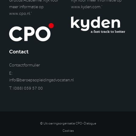
Grotius Academie. Kijk voor
Kijk voor meer informatie op
meer informatie op
www.kyden.com
.’
www.cpo.nl
.’
Contact
Contactformulier
E:
info@beroepsopleidingadvocaten.nl
T:
(088) 059 57 00
© Uitvoeringsorganisatie CPO-Dialogue
Cookies