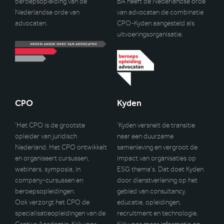
beroepsopleiding van de
BA heeft de Nederlandse orde
Nederlandse orde van
van advocaten de combinatie
advocaten.
CPO-Kyden aangesteld als
uitvoeringsorganisatie.
CPO
Kyden
‘Het CPO is de grootste
‘Kyden versnelt de transitie
opleider van juridisch
naar een duurzame
Nederland. Het CPO ontwikkelt
samenleving en vergroot de
en organiseert cursussen,
impact van organisaties op
webinars, symposia, in
ESG thema’s. Dat doet Kyden
company-cursussen en
door dienstverlening op het
beroepsopleidingen.
gebied van consultancy,
Ook verzorgt het CPO de
educatie, opleidingen,
specialisatieopleidingen van de
recruitment en technologie.