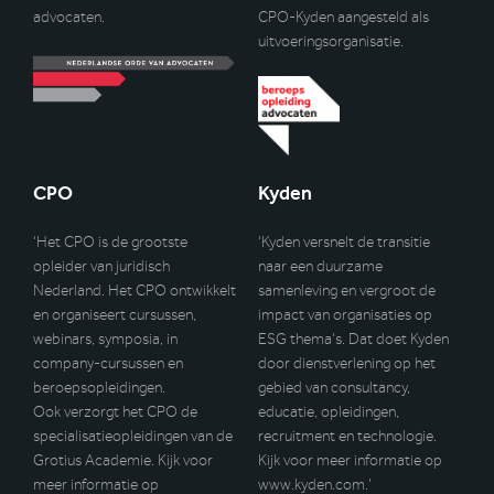
advocaten.
CPO-Kyden aangesteld als
uitvoeringsorganisatie.
CPO
Kyden
‘Het CPO is de grootste
‘Kyden versnelt de transitie
opleider van juridisch
naar een duurzame
Nederland. Het CPO ontwikkelt
samenleving en vergroot de
en organiseert cursussen,
impact van organisaties op
webinars, symposia, in
ESG thema’s. Dat doet Kyden
company-cursussen en
door dienstverlening op het
beroepsopleidingen.
gebied van consultancy,
Ook verzorgt het CPO de
educatie, opleidingen,
specialisatieopleidingen van de
recruitment en technologie.
Grotius Academie. Kijk voor
Kijk voor meer informatie op
meer informatie op
www.kyden.com
.’