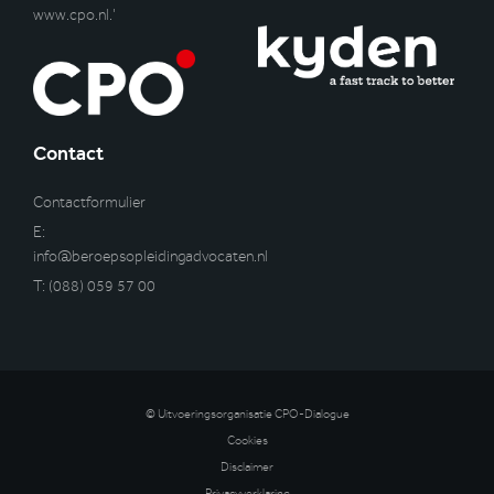
www.cpo.nl
.’
Contact
Contactformulier
E:
info@beroepsopleidingadvocaten.nl
T:
(088) 059 57 00
© Uitvoeringsorganisatie CPO-Dialogue
Cookies
Disclaimer
Privacyverklaring