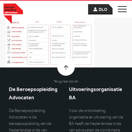
DLO
Terug naar boven
De Beroepsopleiding
Uitvoeringsorganisatie
Advocaten
BA
De Beroepsopleiding
Voor de ontwikkeling,
Advocaten is de
organisatie en uitvoering van de
beroepsopleiding van de
BA heeft de Nederlandse orde
Nederlandse orde van
van advocaten de combinatie