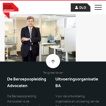
DLO
Terug naar boven
De Beroepsopleiding
Uitvoeringsorganisatie
Advocaten
BA
De Beroepsopleiding
Voor de ontwikkeling,
Advocaten is de
organisatie en uitvoering van de