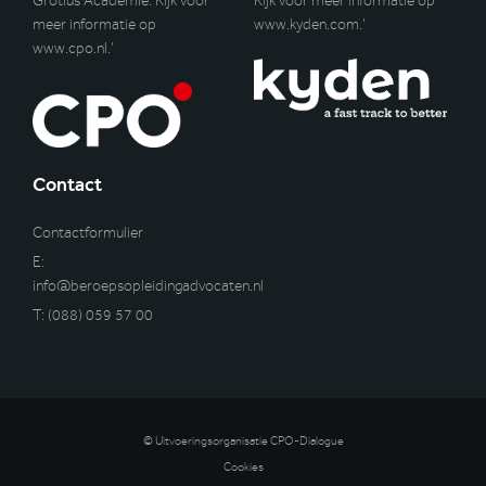
Grotius Academie. Kijk voor
Kijk voor meer informatie op
meer informatie op
www.kyden.com
.’
www.cpo.nl
.’
Contact
Contactformulier
E:
info@beroepsopleidingadvocaten.nl
T:
(088) 059 57 00
© Uitvoeringsorganisatie CPO-Dialogue
Cookies