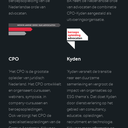
beroepsopleiding van de
BA heeft de Nederlandse orde
Nederlandse orde van
van advocaten de combinatie
advocaten.
CPO-Kyden aangesteld als
uitvoeringsorganisatie.
CPO
Kyden
‘Het CPO is de grootste
‘Kyden versnelt de transitie
opleider van juridisch
naar een duurzame
Nederland. Het CPO ontwikkelt
samenleving en vergroot de
en organiseert cursussen,
impact van organisaties op
webinars, symposia, in
ESG thema’s. Dat doet Kyden
company-cursussen en
door dienstverlening op het
beroepsopleidingen.
gebied van consultancy,
Ook verzorgt het CPO de
educatie, opleidingen,
specialisatieopleidingen van de
recruitment en technologie.