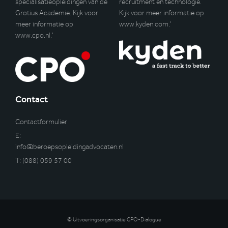
specialisatieopleidingen van de
recruitment en technologie.
Grotius Academie. Kijk voor
Kijk voor meer informatie op
meer informatie op
www.kyden.com
.’
www.cpo.nl
.’
Contact
Contactformulier
E:
info@beroepsopleidingadvocaten.nl
T:
(088) 059 57 00
© Uitvoeringsorganisatie CPO-Dialogue