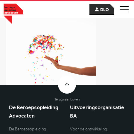
DLO
Terug naar boven
De Beroepsopleiding
Uitvoeringsorganisatie
Advocaten
BA
De Beroepsopleiding
Voor de ontwikkeling,