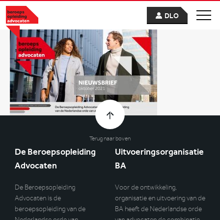
DLO
Terug naar boven
De Beroepsopleiding
Uitvoeringsorganisatie
Advocaten
BA
De Beroepsopleiding
Voor de ontwikkeling,
Advocaten is de
organisatie en uitvoering van de
beroepsopleiding van de
BA heeft de Nederlandse orde
Nederlandse orde van
van advocaten de combinatie