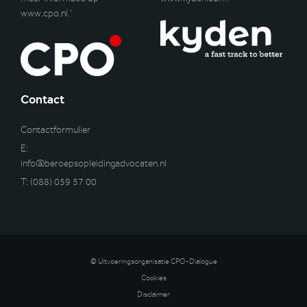
www.cpo.nl
.’
Contact
Contactformulier
E:
info@beroepsopleidingadvocaten.nl
T:
(088) 059 57 00
© Uitvoeringsorganisatie CPO-Dialogue
Cookies
Disclaimer