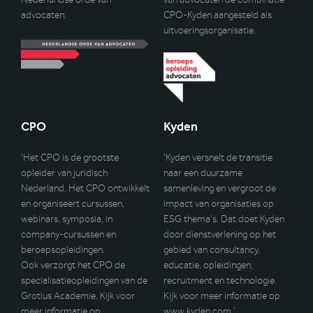
advocaten.
CPO-Kyden aangesteld als
uitvoeringsorganisatie.
CPO
Kyden
‘Het CPO is de grootste
‘Kyden versnelt de transitie
opleider van juridisch
naar een duurzame
Nederland. Het CPO ontwikkelt
samenleving en vergroot de
en organiseert cursussen,
impact van organisaties op
webinars, symposia, in
ESG thema’s. Dat doet Kyden
company-cursussen en
door dienstverlening op het
beroepsopleidingen.
gebied van consultancy,
Ook verzorgt het CPO de
educatie, opleidingen,
specialisatieopleidingen van de
recruitment en technologie.
Grotius Academie. Kijk voor
Kijk voor meer informatie op
meer informatie op
www.kyden.com
.’