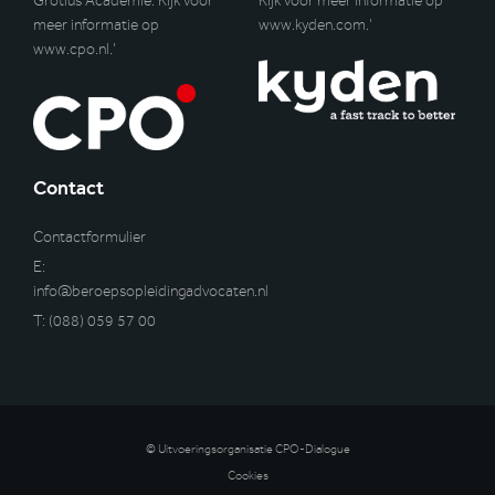
Grotius Academie. Kijk voor
Kijk voor meer informatie op
meer informatie op
www.kyden.com
.’
www.cpo.nl
.’
Contact
Contactformulier
E:
info@beroepsopleidingadvocaten.nl
T:
(088) 059 57 00
© Uitvoeringsorganisatie CPO-Dialogue
Cookies