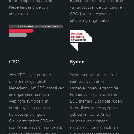
beroepsopleiding van de
BA heeft de Nederlandse orde
Nederlandse orde van
van advocaten de combinatie
advocaten.
CPO-Kyden aangesteld als
uitvoeringsorganisatie.
CPO
Kyden
‘Het CPO is de grootste
‘Kyden versnelt de transitie
opleider van juridisch
naar een duurzame
Nederland. Het CPO ontwikkelt
samenleving en vergroot de
en organiseert cursussen,
impact van organisaties op
webinars, symposia, in
ESG thema’s. Dat doet Kyden
company-cursussen en
door dienstverlening op het
beroepsopleidingen.
gebied van consultancy,
Ook verzorgt het CPO de
educatie, opleidingen,
specialisatieopleidingen van de
recruitment en technologie.