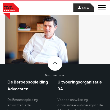
DLO
Terug naar boven
De Beroepsopleiding
Uitvoeringsorganisatie
Advocaten
BA
De Beroepsopleiding
Voor de ontwikkeling,
Advocaten is de
organisatie en uitvoering van de