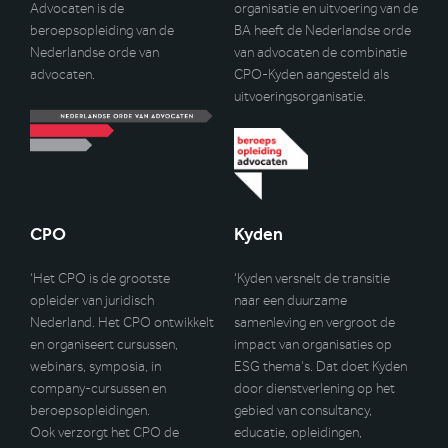
Advocaten is de
organisatie en uitvoering van de
beroepsopleiding van de
BA heeft de Nederlandse orde
Nederlandse orde van
van advocaten de combinatie
advocaten.
CPO-Kyden aangesteld als
uitvoeringsorganisatie.
CPO
Kyden
‘Het CPO is de grootste
‘Kyden versnelt de transitie
opleider van juridisch
naar een duurzame
Nederland. Het CPO ontwikkelt
samenleving en vergroot de
en organiseert cursussen,
impact van organisaties op
webinars, symposia, in
ESG thema’s. Dat doet Kyden
company-cursussen en
door dienstverlening op het
beroepsopleidingen.
gebied van consultancy,
Ook verzorgt het CPO de
educatie, opleidingen,