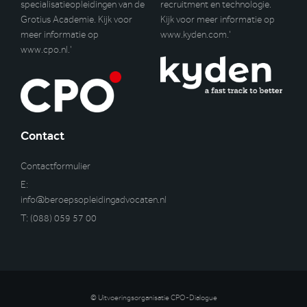
specialisatieopleidingen van de
recruitment en technologie.
Grotius Academie. Kijk voor
Kijk voor meer informatie op
meer informatie op
www.kyden.com
.’
www.cpo.nl
.’
Contact
Contactformulier
E:
info@beroepsopleidingadvocaten.nl
T:
(088) 059 57 00
© Uitvoeringsorganisatie CPO-Dialogue