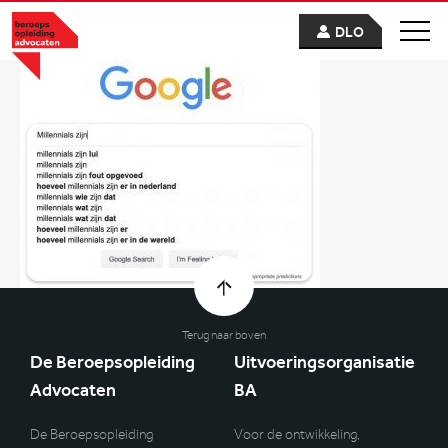
DLO
Terug naar boven
De Beroepsopleiding
Uitvoeringsorganisatie
Advocaten
BA
De Beroepsopleiding
Voor de ontwikkeling,