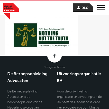
DLO
Terug naar boven
De Beroepsopleiding
Uitvoeringsorganisatie
Advocaten
BA
De Beroepsopleiding
Voor de ontwikkeling,
Advocaten is de
organisatie en uitvoering van de
beroepsopleiding van de
BA heeft de Nederlandse orde
Nederlandse orde van
van advocaten de combinatie