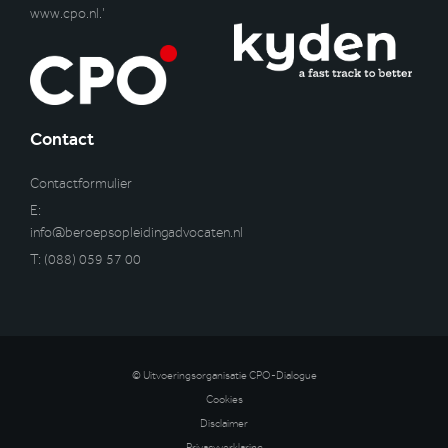
www.cpo.nl
.’
Contact
Contactformulier
E:
info@beroepsopleidingadvocaten.nl
T:
(088) 059 57 00
© Uitvoeringsorganisatie CPO-Dialogue
Cookies
Disclaimer
Privacyverklaring