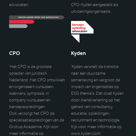
advocaten.
CPO-Kyden aangesteld als
uitvoeringsorganisatie.
CPO
Kyden
‘Het CPO is de grootste
‘Kyden versnelt de transitie
opleider van juridisch
naar een duurzame
Nederland. Het CPO ontwikkelt
samenleving en vergroot de
en organiseert cursussen,
impact van organisaties op
webinars, symposia, in
ESG thema’s. Dat doet Kyden
company-cursussen en
door dienstverlening op het
beroepsopleidingen.
gebied van consultancy,
Ook verzorgt het CPO de
educatie, opleidingen,
specialisatieopleidingen van de
recruitment en technologie.
Grotius Academie. Kijk voor
Kijk voor meer informatie op
meer informatie op
www.kyden.com
.’