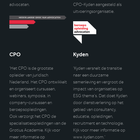
advocaten.
CPO-Kyden aangesteld als
uitvoeringsorganisatie.
CPO
Kyden
‘Het CPO is de grootste
‘Kyden versnelt de transitie
opleider van juridisch
naar een duurzame
Nederland. Het CPO ontwikkelt
samenleving en vergroot de
en organiseert cursussen,
impact van organisaties op
webinars, symposia, in
ESG thema’s. Dat doet Kyden
company-cursussen en
door dienstverlening op het
beroepsopleidingen.
gebied van consultancy,
Ook verzorgt het CPO de
educatie, opleidingen,
specialisatieopleidingen van de
recruitment en technologie.
Grotius Academie. Kijk voor
Kijk voor meer informatie op
meer informatie op
www.kyden.com
.’