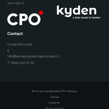
www.cpo.nl
.’
Contact
Contactformulier
E:
info@beroepsopleidingadvocaten.nl
T:
(088) 059 57 00
© Uitvoeringsorganisatie CPO-Dialogue
Cookies
Disclaimer
Privacyverklaring