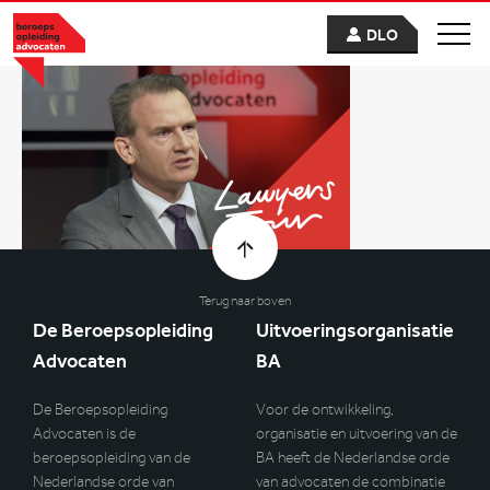
DLO
Terug naar boven
De Beroepsopleiding
Uitvoeringsorganisatie
Advocaten
BA
De Beroepsopleiding
Voor de ontwikkeling,
Advocaten is de
organisatie en uitvoering van de
beroepsopleiding van de
BA heeft de Nederlandse orde
Nederlandse orde van
van advocaten de combinatie