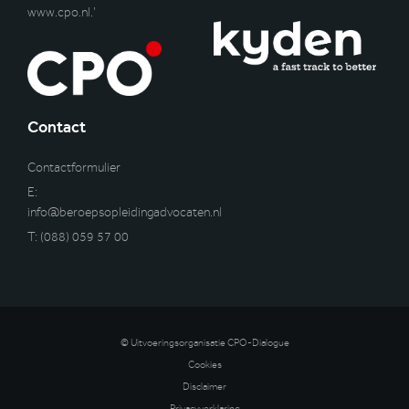
www.cpo.nl
.’
Contact
Contactformulier
E:
info@beroepsopleidingadvocaten.nl
T:
(088) 059 57 00
© Uitvoeringsorganisatie CPO-Dialogue
Cookies
Disclaimer
Privacyverklaring