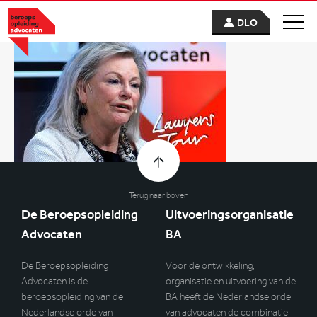
DLO
Terug naar boven
De Beroepsopleiding
Uitvoeringsorganisatie
Advocaten
BA
De Beroepsopleiding
Voor de ontwikkeling,
Advocaten is de
organisatie en uitvoering van de
beroepsopleiding van de
BA heeft de Nederlandse orde
Nederlandse orde van
van advocaten de combinatie