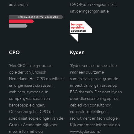
advocaten.
CPO-Kyden aangesteld als
uitvoeringsorganisatie.
CPO
Kyden
‘Het CPO is de grootste
‘Kyden versnelt de transitie
opleider van juridisch
naar een duurzame
Nederland. Het CPO ontwikkelt
samenleving en vergroot de
en organiseert cursussen,
impact van organisaties op
webinars, symposia, in
ESG thema’s. Dat doet Kyden
company-cursussen en
door dienstverlening op het
beroepsopleidingen.
gebied van consultancy,
Ook verzorgt het CPO de
educatie, opleidingen,
specialisatieopleidingen van de
recruitment en technologie.
Grotius Academie. Kijk voor
Kijk voor meer informatie op
meer informatie op
www.kyden.com
.’