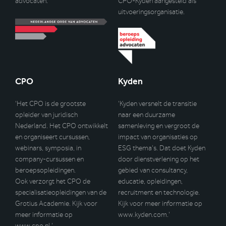
advocaten.
CPO-Kyden aangesteld als
uitvoeringsorganisatie.
CPO
Kyden
‘Het CPO is de grootste
‘Kyden versnelt de transitie
opleider van juridisch
naar een duurzame
Nederland. Het CPO ontwikkelt
samenleving en vergroot de
en organiseert cursussen,
impact van organisaties op
webinars, symposia, in
ESG thema’s. Dat doet Kyden
company-cursussen en
door dienstverlening op het
beroepsopleidingen.
gebied van consultancy,
Ook verzorgt het CPO de
educatie, opleidingen,
specialisatieopleidingen van de
recruitment en technologie.
Grotius Academie. Kijk voor
Kijk voor meer informatie op
meer informatie op
www.kyden.com
.’
www.cpo.nl
.’