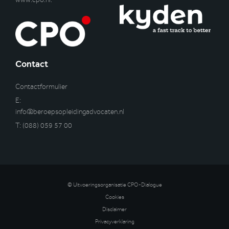
Contact
Contactformulier
E:
info@beroepsopleidingadvocaten.nl
T:
(088) 059 57 00
© Uitvoeringsorganisatie CPO-Dialogue
Cookies
Disclaimer
Privacyverklaring