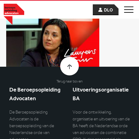
DLO
Terug naar boven
De Beroepsopleiding
Uitvoeringsorganisatie
Advocaten
BA
De Beroepsopleiding
Voor de ontwikkeling,
Advocaten is de
organisatie en uitvoering van de
beroepsopleiding van de
BA heeft de Nederlandse orde
Nederlandse orde van
van advocaten de combinatie