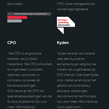
advocaten.
CPO-Kyden aangesteld als
uitvoeringsorganisatie.
CPO
Kyden
‘Het CPO is de grootste
‘Kyden versnelt de transitie
opleider van juridisch
naar een duurzame
Nederland. Het CPO ontwikkelt
samenleving en vergroot de
en organiseert cursussen,
impact van organisaties op
webinars, symposia, in
ESG thema’s. Dat doet Kyden
company-cursussen en
door dienstverlening op het
beroepsopleidingen.
gebied van consultancy,
Ook verzorgt het CPO de
educatie, opleidingen,
specialisatieopleidingen van de
recruitment en technologie.
Grotius Academie. Kijk voor
Kijk voor meer informatie op
meer informatie op
www.kyden.com
.’