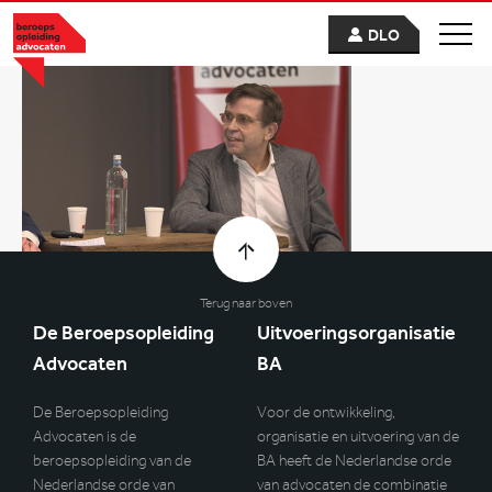
DLO
Terug naar boven
De Beroepsopleiding
Uitvoeringsorganisatie
Advocaten
BA
De Beroepsopleiding
Voor de ontwikkeling,
Advocaten is de
organisatie en uitvoering van de
beroepsopleiding van de
BA heeft de Nederlandse orde
Nederlandse orde van
van advocaten de combinatie