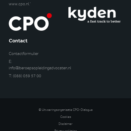
www.cpo.nl
.’
Contact
Contactformulier
E:
info@beroepsopleidingadvocaten.nl
T:
(088) 059 57 00
© Uitvoeringsorganisatie CPO-Dialogue
Cookies
Disclaimer
Privacyverklaring