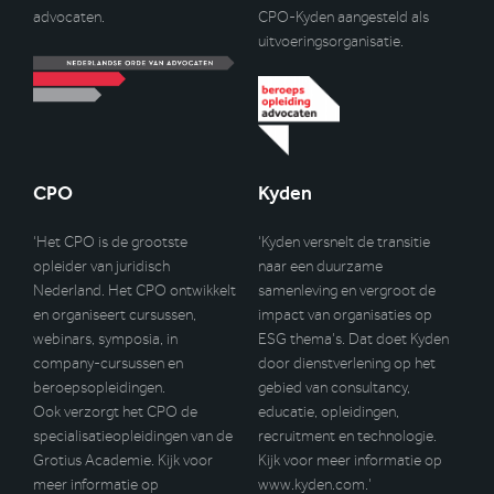
advocaten.
CPO-Kyden aangesteld als
uitvoeringsorganisatie.
CPO
Kyden
‘Het CPO is de grootste
‘Kyden versnelt de transitie
opleider van juridisch
naar een duurzame
Nederland. Het CPO ontwikkelt
samenleving en vergroot de
en organiseert cursussen,
impact van organisaties op
webinars, symposia, in
ESG thema’s. Dat doet Kyden
company-cursussen en
door dienstverlening op het
beroepsopleidingen.
gebied van consultancy,
Ook verzorgt het CPO de
educatie, opleidingen,
specialisatieopleidingen van de
recruitment en technologie.
Grotius Academie. Kijk voor
Kijk voor meer informatie op
meer informatie op
www.kyden.com
.’