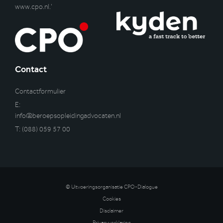
www.cpo.nl
.’
Contact
Contactformulier
E:
info@beroepsopleidingadvocaten.nl
T:
(088) 059 57 00
© Uitvoeringsorganisatie CPO-Dialogue
Cookies
Disclaimer
Privacyverklaring