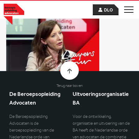
DLO
Terug naar boven
De Beroepsopleiding
Uitvoeringsorganisatie
Advocaten
BA
De Beroepsopleiding
Voor de ontwikkeling,
Advocaten is de
organisatie en uitvoering van de
beroepsopleiding van de
BA heeft de Nederlandse orde
Nederlandse orde van
van advocaten de combinatie