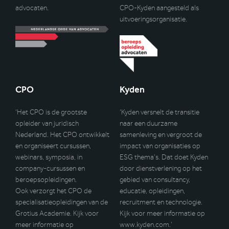
advocaten.
CPO-Kyden aangesteld als
uitvoeringsorganisatie.
CPO
Kyden
‘Het CPO is de grootste
‘Kyden versnelt de transitie
opleider van juridisch
naar een duurzame
Nederland. Het CPO ontwikkelt
samenleving en vergroot de
en organiseert cursussen,
impact van organisaties op
webinars, symposia, in
ESG thema’s. Dat doet Kyden
company-cursussen en
door dienstverlening op het
beroepsopleidingen.
gebied van consultancy,
Ook verzorgt het CPO de
educatie, opleidingen,
specialisatieopleidingen van de
recruitment en technologie.
Grotius Academie. Kijk voor
Kijk voor meer informatie op
meer informatie op
www.kyden.com
.’