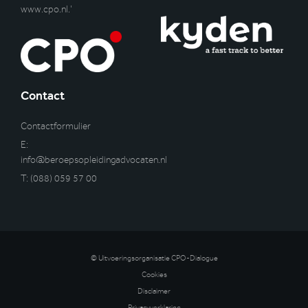
www.cpo.nl
.’
Contact
Contactformulier
E:
info@beroepsopleidingadvocaten.nl
T:
(088) 059 57 00
© Uitvoeringsorganisatie CPO-Dialogue
Cookies
Disclaimer
Privacyverklaring